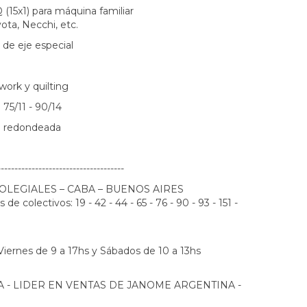
(15x1) para máquina familiar
ta, Necchi, etc.
 de eje especial
work y quilting
 75/11 - 90/14
e redondeada
-------------------------------------
: COLEGIALES – CABA – BUENOS AIRES
de colectivos: 19 - 42 - 44 - 65 - 76 - 90 - 93 - 151 -
Viernes de 9 a 17hs y Sábados de 10 a 13hs
 - LIDER EN VENTAS DE JANOME ARGENTINA -