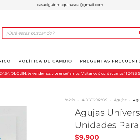
casaolguinmaquinasba@gmail.com
NICO
POLÍTICA DE CAMBIO
PREGUNTAS FRECUENT
CASA OLGUÍN, te vendemos y te enseñamos. Visitanos ó contactanos 11 2498 
Inicio
-
ACCESORIOS
-
Agujas
-
Agu
Agujas Univers
Unidades Par
$9.900