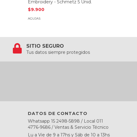
Embroidery - Schmetz 5 Unid.
Fácil E
$9.900
$11.500
AGUJAS
AGUJAS
SITIO SEGURO
Tus datos siempre protegidos
DATOS DE CONTACTO
Whatsapp 15 2498-5898 / Local 011
4776-9686 / Ventas & Servicio Técnico
Lu a Vie de 9 a 17hs y Sáb de 10 a 13hs