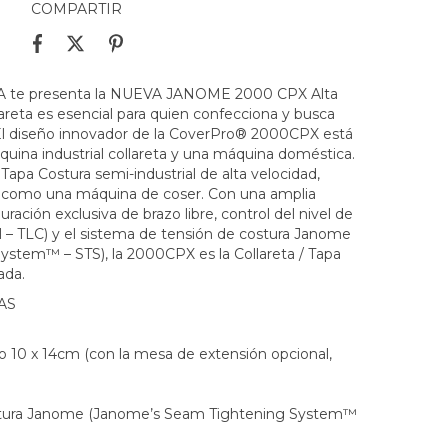
COMPARTIR
te presenta la NUEVA JANOME 2000 CPX Alta
reta es esencial para quien confecciona y busca
 El diseño innovador de la CoverPro® 2000CPX está
uina industrial collareta y una máquina doméstica.
Tapa Costura semi-industrial de alta velocidad,
ja como una máquina de coser. Con una amplia
uración exclusiva de brazo libre, control del nivel de
l – TLC) y el sistema de tensión de costura Janome
stem™ – STS), la 2000CPX es la Collareta / Tapa
ada.
AS
o 10 x 14cm (con la mesa de extensión opcional,
stura Janome (Janome’s Seam Tightening System™