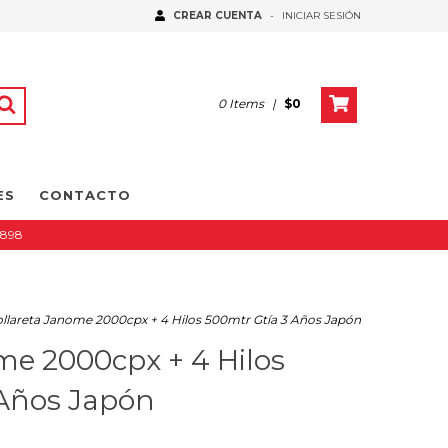
CREAR CUENTA
-
INICIAR SESIÓN
0
Items
|
$0
ES
CONTACTO
5898
llareta Janome 2000cpx + 4 Hilos 500mtr Gtía 3 Años Japón
me 2000cpx + 4 Hilos
 Años Japón