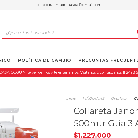
casaolguinmaquinasba@gmail.com
NICO
POLÍTICA DE CAMBIO
PREGUNTAS FRECUENT
CASA OLGUÍN, te vendemos y te enseñamos. Visitanos ó contactanos 11 2498 
Inicio
-
MÁQUINAS
-
Overlock
-
Co
Collareta Jano
500mtr Gtía 3
$1.227.000