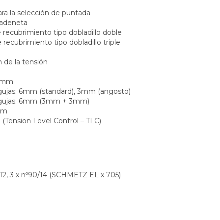
ara la selección de puntada
 cadeneta
e recubrimiento tipo dobladillo doble
 recubrimiento tipo dobladillo triple
n de la tensión
4 mm
gujas: 6mm (standard), 3mm (angosto)
agujas: 6mm (3mm + 3mm)
pm
n (Tension Level Control – TLC)
/12, 3 x nº90/14 (SCHMETZ EL x 705)