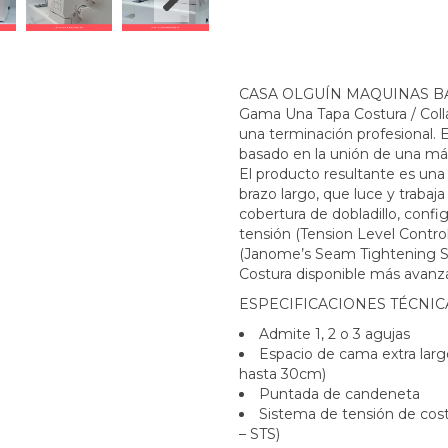
CASA OLGUÍN MAQUINAS BA 
Gama Una Tapa Costura / Colla
una terminación profesional.
basado en la unión de una máq
El producto resultante es una 
brazo largo, que luce y traba
cobertura de dobladillo, config
tensión (Tension Level Contro
(Janome’s Seam Tightening Sy
Costura disponible más avanz
ESPECIFICACIONES TÉCNIC
Admite 1, 2 o 3 agujas
Espacio de cama extra larg
hasta 30cm)
Puntada de candeneta
Sistema de tensión de co
– STS)