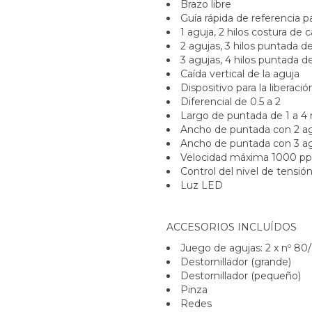
Brazo libre
Guía rápida de referencia p
1 aguja, 2 hilos costura de
2 agujas, 3 hilos puntada d
3 agujas, 4 hilos puntada de
Caída vertical de la aguja
Dispositivo para la liberació
Diferencial de 0.5 a 2
Largo de puntada de 1 a 
Ancho de puntada con 2 a
Ancho de puntada con 3 
Velocidad máxima 1000 p
Control del nivel de tensió
Luz LED
ACCESORIOS INCLUÍDOS
Juego de agujas: 2 x nº 80
Destornillador (grande)
Destornillador (pequeño)
Pinza
Redes