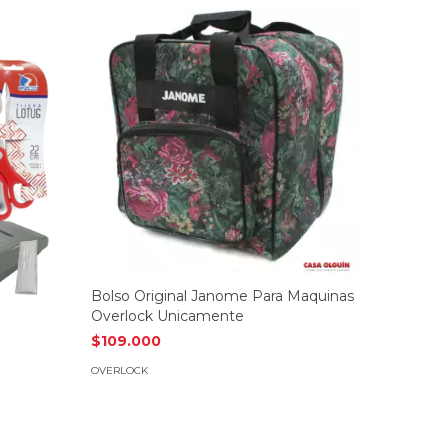
Janome
Bolso Original Janome Para Maquinas
Overlock
Overlock Unicamente
Olguín
$109.000
$826.5
OVERLOCK
OVERLOCK