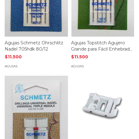
Agujas Schmetz Ohrschlitz
Agujas Topstitch Agujero
Nadel 705hdk 80/12
Grande para Fácil Enhebrado
- Schmetz
$11.500
$11.500
AGUJAS
AGUJAS