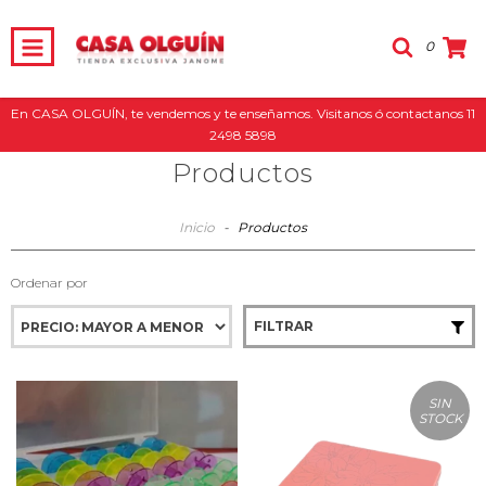
0
En CASA OLGUÍN, te vendemos y te enseñamos. Visitanos ó contactanos 11
2498 5898
Productos
Inicio
-
Productos
Ordenar por
FILTRAR
SIN
STOCK