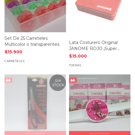
Set De 25 Carreteles
Lata Costurero Original
Multicolor o transparentes
JANOME ROJO ¡Super
$15.900
práctico!!!
$15.000
CARRETELES
TIJERAS
SIN
STOCK