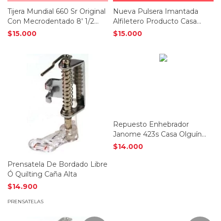
Tijera Mundial 660 Sr Original
Nueva Pulsera Imantada
Con Mecrodentado 8' 1/2
Alfiletero Producto Casa
Telas
Olguín
$15.000
$15.000
Repuesto Enhebrador
Janome 423s Casa Olguín
Maquinas Ba
$14.000
Prensatela De Bordado Libre
Ó Quilting Caña Alta
$14.900
PRENSATELAS