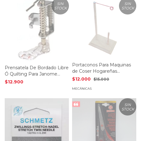
SIN
SIN
STOCK
STOCK
Portaconos Para Maquinas
Prensatela De Bordado Libre
de Coser Hogareñas
Ó Quilting Para Janome
c/garantia
$12.000
$15.000
Costura
$12.900
MECÁNICAS
SIN
STOCK