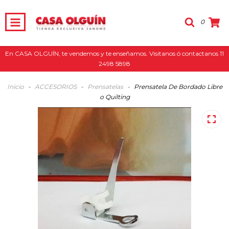
0
En CASA OLGUÍN, te vendemos y te enseñamos. Visitanos ó contactanos 11
2498 5898
Inicio
-
ACCESORIOS
-
Prensatelas
-
Prensatela De Bordado Libre
o Quilting