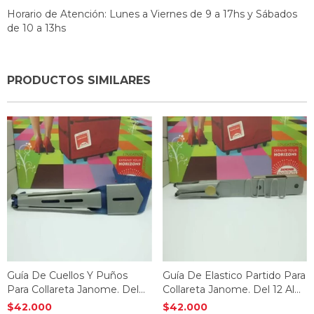
Horario de Atención: Lunes a Viernes de 9 a 17hs y Sábados
de 10 a 13hs
PRODUCTOS SIMILARES
Guía De Cuellos Y Puños
Guía De Elastico Partido Para
Para Collareta Janome. Del
Collareta Janome. Del 12 Al
20 Al 60
20
$42.000
$42.000