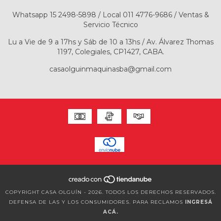
Whatsapp 15 2498-5898 / Local 011 4776-9686 / Ventas &
Servicio Técnico
Lu a Vie de 9 a 17hs y Sáb de 10 a 13hs / Av. Álvarez Thomas
1197, Colegiales, CP1427, CABA.
casaolguinmaquinasba@gmail.com
COPYRIGHT CASA OLGUÍN - 2026. TODOS LOS DERECHOS RESERVADOS.
DEFENSA DE LAS Y LOS CONSUMIDORES. PARA RECLAMOS
INGRESÁ
ACÁ.