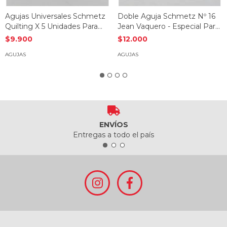
Agujas Universales Schmetz
Doble Aguja Schmetz Nº 16
Quilting X 5 Unidades Para
Jean Vaquero - Especial Para
Janome
Janome
$9.900
$12.000
AGUJAS
AGUJAS
ENVÍOS
Entregas a todo el país