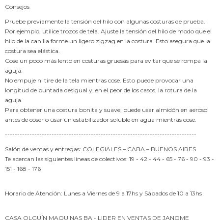
Consejos
Pruebe previamente la tensión del hilo con algunas costuras de prueba.
Por ejemplo, utilice trozos de tela. Ajuste la tensión del hilo de modo que el
hilo de la canilla forme un ligero zigzag en la costura. Esto asegura que la
costura sea elástica.
Cose un poco más lento en costuras gruesas para evitar que se rompa la
aguja.
No empuje ni tire de la tela mientras cose. Esto puede provocar una
longitud de puntada desigual y, en el peor de los casos, la rotura de la
aguja.
Para obtener una costura bonita y suave, puede usar almidón en aerosol
antes de coser o usar un estabilizador soluble en agua mientras cose.
------------------------------------------------------------------------------
Salón de ventas y entregas: COLEGIALES – CABA – BUENOS AIRES
Te acercan las siguientes lineas de colectivos: 19 - 42 - 44 - 65 - 76 - 90 - 93 -
151 - 168 - 176
Horario de Atención: Lunes a Viernes de 9 a 17hs y Sábados de 10 a 13hs
CASA OLGUÍN MAQUINAS BA - LIDER EN VENTAS DE JANOME