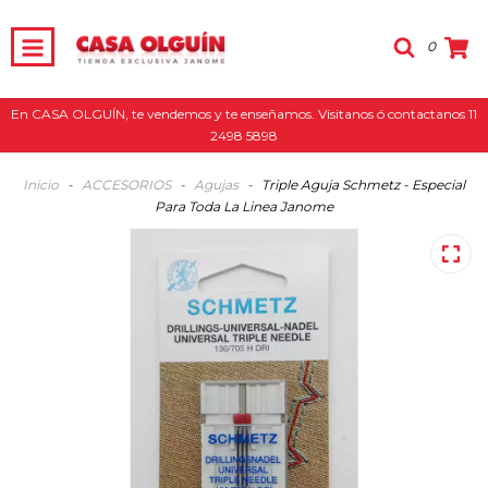
0
En CASA OLGUÍN, te vendemos y te enseñamos. Visitanos ó contactanos 11
2498 5898
Inicio
-
ACCESORIOS
-
Agujas
-
Triple Aguja Schmetz - Especial
Para Toda La Linea Janome