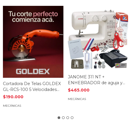
JANOME 311 NT +
ENHEBRADOR de aguja y
Cortadora De Telas GOLDEX
Pie De Falso Overlock De
GL-RCS-100 5 Velocidades
$465.000
Regalo * Casa Olguín *
Led NARANJA ó GRIS
$190.000
MECÁNICAS
MECÁNICAS