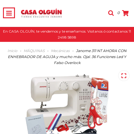
0
En CASA OLGUÍN, te vendemos y te enseñamos. Visitanos ó contactanos 11
2498 5898
Inicio
-
MÁQUINAS
-
Mecánicas
-
Janome 311 NT AHORA CON
ENHEBRADOR DE AGUJA y mucho más. Ojal. 36 Funciones Led Y
Falso Overlock