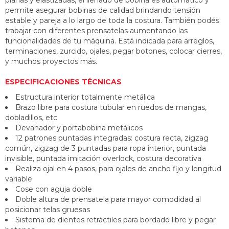
planas y elastizadas, el llenado de bobina es automático y
permite asegurar bobinas de calidad brindando tensión
estable y pareja a lo largo de toda la costura. También podés
trabajar con diferentes prensatelas aumentando las
funcionalidades de tu máquina. Está indicada para arreglos,
terminaciones, zurcido, ojales, pegar botones, colocar cierres,
y muchos proyectos más.
ESPECIFICACIONES TÉCNICAS
Estructura interior totalmente metálica
Brazo libre para costura tubular en ruedos de mangas,
dobladillos, etc
Devanador y portabobina metálicos
12 patrones puntadas integradas: costura recta, zigzag
común, zigzag de 3 puntadas para ropa interior, puntada
invisible, puntada imitación overlock, costura decorativa
Realiza ojal en 4 pasos, para ojales de ancho fijo y longitud
variable
Cose con aguja doble
Doble altura de prensatela para mayor comodidad al
posicionar telas gruesas
Sistema de dientes retráctiles para bordado libre y pegar