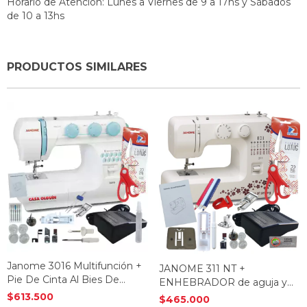
Horario de Atención: Lunes a Viernes de 9 a 17hs y Sábados
de 10 a 13hs
PRODUCTOS SIMILARES
Janome 3016 Multifunción +
JANOME 311 NT +
Pie De Cinta Al Bies De
ENHEBRADOR de aguja y
Regalo
Pie De Falso Overlock De
$613.500
$465.000