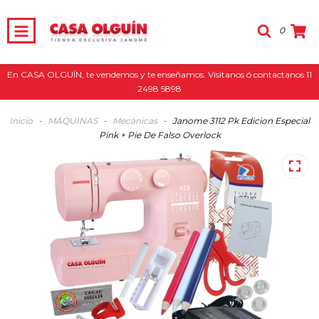
0
En CASA OLGUÍN, te vendemos y te enseñamos. Visitanos ó contactanos 11
2498 5898
Inicio
-
MÁQUINAS
-
Mecánicas
-
Janome 3112 Pk Edicion Especial
Pink + Pie De Falso Overlock