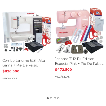
Janome 3112 Pk Edicion
Combo Janome 523h Alta
Especial Pink + Pie De Falso
Gama + Pie De Falso
Overlock
$472.500
Overlock Incluido
$826.500
MECÁNICAS
MECÁNICAS