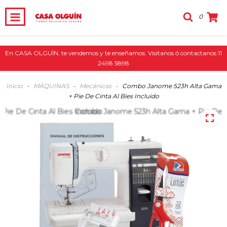
0
En CASA OLGUÍN, te vendemos y te enseñamos. Visitanos ó contactanos 11
2498 5898
Inicio
-
MÁQUINAS
-
Mecánicas
-
Combo Janome 523h Alta Gama
+ Pie De Cinta Al Bies Incluido