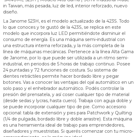
in Taiwan, más pesada, luz de led, interior reforzado, nuevo
diseño.
La Janome 523H, es el modelo actualizado de la 423S. Todo
lo que conoces y te gustó de la 423S, se replica en este
modelo que incorpora luz LED permitiéndote disminuir el
consumo de energía. Es una máquina semi-industrial con
una estructura interna reforzada, y la más completa de la
línea de máquinas mecánicas. Pertenece a la línea Alta Gama
de Janome, por lo que puede ser utilizada a un ritmo semi-
industrial, en periodos de 5 horas de trabajo continuo. Posee
24 puntadas y 72 funciones de costura. Su sistema de
dientes retráctiles permite hacer bordado libre y pegar
botones. Vas a conocer las ventajas del ojal automático en un
solo paso y el enhebrador automático. Podés controlar la
presión del prensatela, y así coser cualquier tipo de material
(desde sedas y lycras, hasta cuero). Trabaja con aguja doble y
se puede incorporar cualquier tipo de pie. Como accesorio
opcional: tabla de extensión y pies para Patchwork y Quilting
(1/4 de pulgada, bordado libre y doble arrastre). Esta máquina
es una herramienta ideal de trabajo para emprendedores,
diseñadores y muestristas. Si querés comenzar con tu micro-